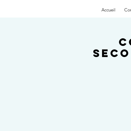
Accueil
Con
C
seco