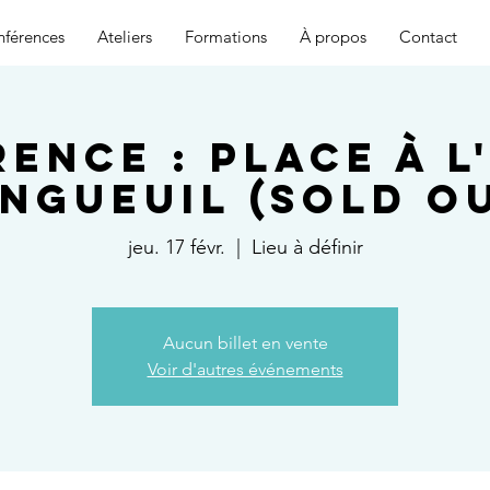
férences
Ateliers
Formations
À propos
Contact
ence : Place à l
ngueuil (SOLD O
jeu. 17 févr.
  |  
Lieu à définir
Aucun billet en vente
Voir d'autres événements