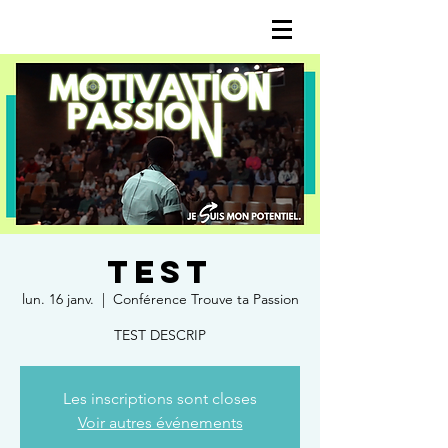
TEST
lun. 16 janv.
  |  
Conférence Trouve ta Passion
TEST DESCRIP
Les inscriptions sont closes
Voir autres événements