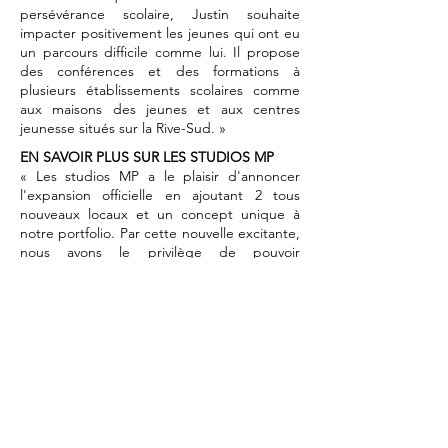
persévérance scolaire, Justin souhaite
impacter positivement les jeunes qui ont eu
un parcours difficile comme lui. Il propose
des conférences et des formations à
plusieurs établissements scolaires comme
aux maisons des jeunes et aux centres
jeunesse situés sur la Rive-Sud. »
EN SAVOIR PLUS SUR LES STUDIOS MP
« Les studios MP a le plaisir d'annoncer
l'expansion officielle en ajoutant 2 tous
nouveaux locaux et un concept unique à
notre portfolio. Par cette nouvelle excitante,
nous avons le privilège de pouvoir
commencer les travaux en juin 2024! Les
deux locaux se trouvent à la même adresse
que notre espace créatif, situé au 1765
Boulevard Taschereau à Longueuil. »